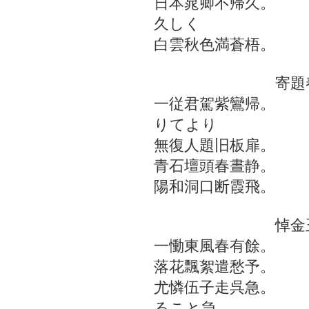
日本晁卿不帰久。
久しく
白雲秋色満蒼梧。
寄題春畝山
一従君駕紫鸞帰。
りてより
無復人題旧板扉。
青石壇頭春晝静。
陽和洞口断霞飛。
悼金玉均
一慟東風春有餘。
落花飄絮遣愁予。
尤憐伍子走呉急。
ること急