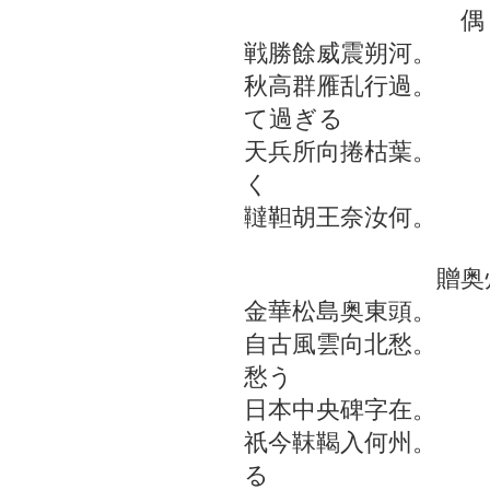
偶 
戦勝餘威震朔河。
秋高群雁乱行過。
て過ぎる
天兵所向捲枯葉。
く
韃靼胡王奈汝何。
贈奥州佐藤
金華松島奥東頭。
自古風雲向北愁。
愁う
日本中央碑字在。
祇今靺鞨入何州。
る