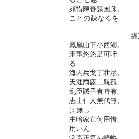
頗惜陳蕃謀国疎。
ことの疎なるを
臨安懐
鳳凰山下小西湖。
宋事悠悠足可吁。
る
海内兵戈丁壮尽。
天涯雨露二親孤。
乱臣賊子有時有。
志士仁人無代無。
は無し
主暗家亡何用惜。
用いん
常哀正気易崎嶇。