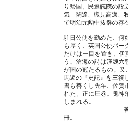
り帰国、民選議院の設
気 闊達、識見高邁、
で明治元勲中抜群の存
駐日公使を勤めた、何
も厚く、英国公使パー
だけは一目を置き、伊
う。滄海の詩は漢魏六
が国の冠たるもの。又
馬遷の『史記』を三復
書も善くし先年、佐賀
れた。正に圧巻。鬼神
しまれる。
著書：滄海遺
冊。