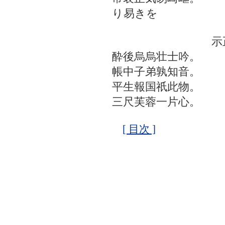
り易きを
示正
酔後烏烏壮士吟。
帳中子弟孰知音。
平生報国祇此物。
三尺芙蓉一片心。
[ 目次 ]