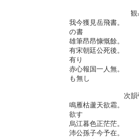
観岳飛
我今獲見岳飛書。
の書
雄筆昂昂慷慨餘。
有宋朝廷公死後。
有り
赤心報国一人無。
も無し
次韻弔項羽
鳴雁枯蘆天欲霜。
欲す
烏江暮色正茫茫。
沛公孫子今予在。