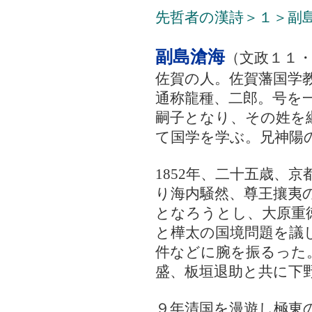
先哲者の漢詩＞１＞副
副島滄海
（文政１１
佐賀の人。佐賀藩国学
通称龍種、二郎。号を
嗣子となり、その姓を
て国学を学ぶ。兄神陽
1852年、二十五歳、
り海内騒然、尊王攘夷
となろうとし、大原重
と樺太の国境問題を議
件などに腕を振るった
盛、板垣退助と共に下
９年清国を漫遊し極東