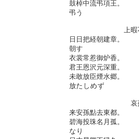
鼓棹中流弔項王。
弔う
上暇不
日日把経朝建章。
朝す
衣裳常惹御炉香。
君王恩沢元深重。
未敢放臣煙水郷。
放たしめず
哀孫
来安孫點去東都。
碧海投珠名月孤。
なり