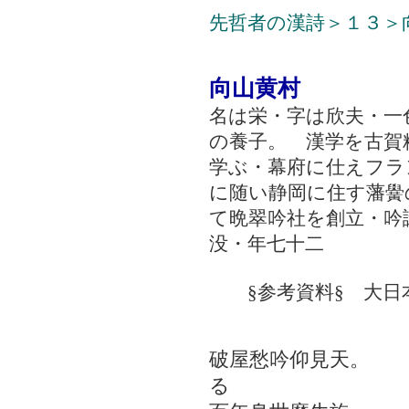
先哲者の漢詩＞１３＞
向山黄村
名は栄・字は欣夫・一
の養子。 漢学を古賀
学ぶ・幕府に仕えフラ
に随い静岡に住す藩黌
て晩翠吟社を創立・吟
没・年七十二
§参考資料§ 大日
愁 
破屋愁吟仰見天。 
る