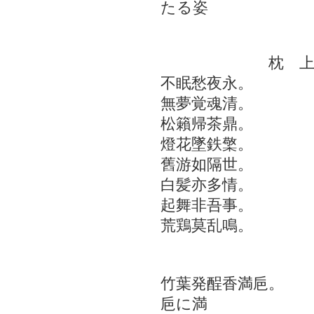
たる姿
枕 
不眠愁夜永。 眠
無夢覚魂清。 夢
松籟帰茶鼎。 
燈花墜鉄檠。 
舊游如隔世。 
白髪亦多情。 
起舞非吾事。 
荒鶏莫乱鳴。 荒
自海
竹葉発酲香満巵。
巵に満