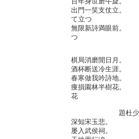
百年身世磨牛旋。 
出門一笑支仗立。 
て立つ
無限新詩満眼前。 
つ
春 
棋局消磨閒日月。
酒杯断送冷生涯。 
春寒做我吟詩地。 
痩損園林半樹花。
花
題杜少
深知宋玉悲。 深
屡入武侯祠。 屡