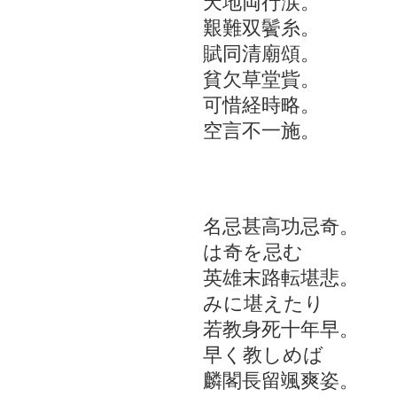
天地両行涙。 天
艱難双鬢糸。 
賦同清廟頌。 賦
貧欠草堂貲。 貧
可惜経時略。 惜
空言不一施。 空
詠 
名忌甚高功忌奇。
は奇を忌む
英雄末路転堪悲。
みに堪えたり
若教身死十年早。
早く教しめば
麟閣長留颯爽姿。