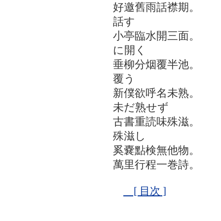
好邀舊雨話襟期。
話す
小亭臨水開三面。
に開く
垂柳分烟覆半池。
覆う
新僕欲呼名未熟。
未だ熟せず
古書重読味殊滋。
殊滋し
奚嚢點検無他物。
萬里行程一巻詩。
[ 目次 ]