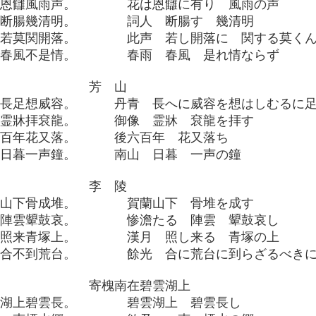
有恩讎風雨声。 花は恩讎に有り 風雨の声
人断腸幾清明。 詞人 断腸す 幾清明
声若莫関開落。 此声 若し開落に 関する莫くん
雨春風不是情。 春雨 春風 是れ情ならず
芳 山
青長足想威容。 丹青 長へに威容を想はしむるに
像霊牀拝袞龍。 御像 霊牀 袞龍を拝す
六百年花又落。 後六百年 花又落ち
山日暮一声鐘。 南山 日暮 一声の鐘
李 陵
蘭山下骨成堆。 賀蘭山下 骨堆を成す
澹陣雲顰鼓哀。 惨澹たる 陣雲 顰鼓哀し
月照来青塚上。 漢月 照し来る 青塚の上
光合不到荒台。 餘光 合に荒台に到らざるべき
寄槐南在碧雲湖上
雲湖上碧雲長。 碧雲湖上 碧雲長し