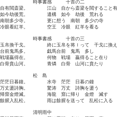
時事書感
十首の二
山自有閲斎梁。 江山 自から斎梁を閲すること有
構如今劫後荒。 遺構 如今 劫後 荒れる
想南朝多少寺。 更に想う 南朝 多少の寺
王冷眼看紅羊。 空王 冷眼 紅羊を看る
時事書感
十首の三
将玉帛換干戈。 終に玉帛を将ｌって 干戈に換え
馬台前鬼馬多。 戯馬台前 鬼馬 多し
物戦場贏得在。 何物 戦場 贏得ること在り
燐白骨賁山河。 青燐 白骨 山河に賁たり
松 島
寺茫茫日暮鐘。 水寺 茫茫 日暮の鐘
涛万丈盪詩胸。 驚涛 万丈 詩胸を盪う
龍帰窟金燈滅。 海龍 窟に帰り 金燈 滅す
送餘腥入乱松。 雨は餘腥を送って 乱松に入る
清明雨中