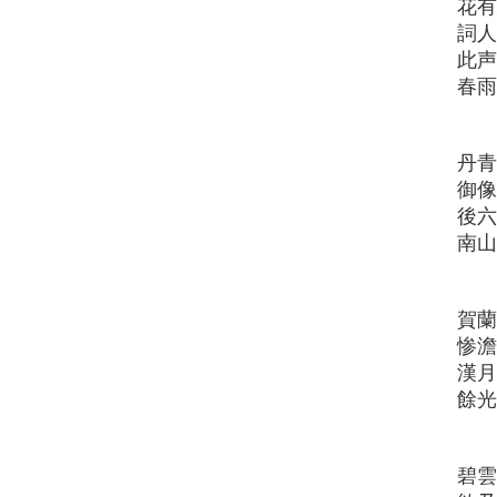
花
詞
此
春
丹
御
後
南
賀
惨
漢
餘
碧