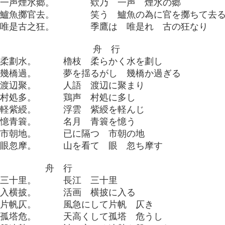
乃一声煙水郷。 欸乃 一声 煙水の郷
為鱸魚擲官去。 笑う 鱸魚の為に官を擲ちて去る
鷹唯是古之狂。 季鷹は 唯是れ 古の狂なり
舟 行
枝柔劃水。 櫓枝 柔らかく水を劃し
夢幾橋過。 夢を揺るがし 幾橋か過ぎる
語渡辺聚。 人語 渡辺に聚まり
声村処多。 鶏声 村処に多し
雲軽紫綬。 浮雲 紫綬を軽んじ
月憶青簑。 名月 青簑を憶う
隔市朝地。 已に隔つ 市朝の地
山眼忽摩。 山を看て 眼 忽ち摩す
舟 行
江三十里。 長江 三十里
画入横披。 活画 横披に入る
急片帆仄。 風急にして片帆 仄き
高孤塔危。 天高くして孤塔 危うし