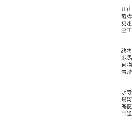
江
遺
更
空
終
戯
何
青
水
驚
海
雨