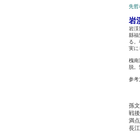
先哲
岩
岩渓
縣福
る。
実に
槐南
脱。
参考
孫
戦
満
長