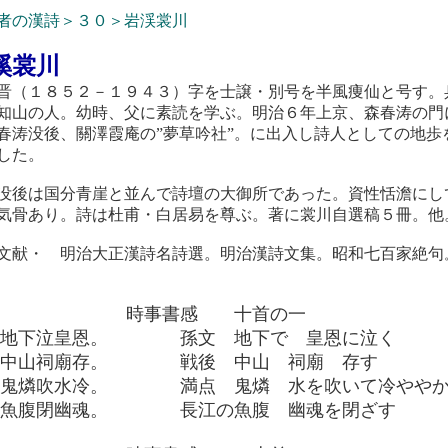
者の漢詩＞３０＞岩渓裳川
溪裳川
晋（１８５２－１９４３）字を士譲・別号を半風痩仙と号す。
知山の人。幼時、父に素読を学ぶ。明治６年上京、森春涛の門
春涛没後、關澤霞庵の”夢草吟社”。に出入し詩人としての地歩
した。
没後は国分青崖と並んで詩壇の大御所であった。資性恬澹にし
気骨あり。詩は杜甫・白居易を尊ぶ。著に裳川自選稿５冊。他
文献・ 明治大正漢詩名詩選。明治漢詩文集。昭和七百家絶句
時事書感 十首の一
文地下泣皇恩。 孫文 地下で 皇恩に泣く
後中山祠廟存。 戦後 中山 祠廟 存す
点鬼燐吹水冷。 満点 鬼燐 水を吹いて冷ややか
江魚腹閉幽魂。 長江の魚腹 幽魂を閉ざす