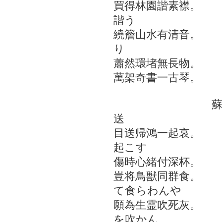
買得林園諧素襟。
諧う
繞簷山水有清音。
り
蕭然環堵無長物。
萬架奇書一古琴。
蘇戡和詩由滬
送
目送帰鴻一起哀。 
起こす
傷時心緒付深杯。 
豈将鳥獣同群食。
て食らわんや
願為生霊吹死灰。 
を吹かん