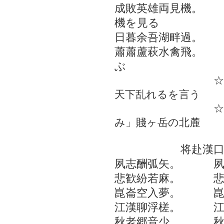
成敗英雄両見機。
機を見る
日暮余吾湖畔過。
蕭蕭蘆萩水禽飛。
ぶ
☆
天下乱れるを言う
☆
み」賤ヶ岳の北麓
将赴漢口再
夙志酬弧矢。 夙
悲歓紛若麻。 悲
崑崙空入夢。 崑
江漢聊浮槎。 江
秋老郷音少。 秋