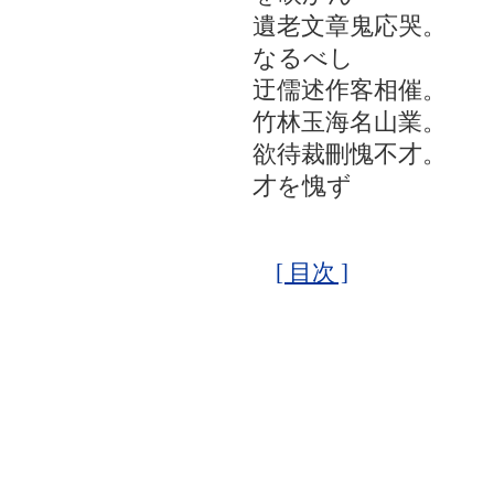
遺老文章鬼応哭。 
なるべし
迂儒述作客相催。 
竹林玉海名山業。 
欲待裁刪愧不才。
才を愧ず
[ 目次 ]