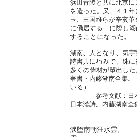
浜田青陵と共に北京に
を造った。又、４１年
玉、王国維らが辛亥革
に僑居する に際し湖
することになった。
湖南、人となり、気宇
詩書共に巧みで、殊に
多くの偉材が輩出した
著書・内藤湖南全集。
いる）
参考文献：日本漢
日本漢詩。内藤湖南全
涙堕南朝汪水雲。