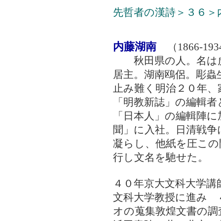
先哲者の漢詩＞３６＞
内藤湖南
（1866-19
秋田県の人。名は虎
居主。湖南鴎侶。彫蟲
止み難く明治２０年、
「明教新誌」の編輯者
「日本人」の編輯陣に
聞」に入社。日清戦争
凝らし、他紙を圧この
行し文名を馳せた。
４０年京大文科大学講
文科大学教授に進み 
オの蒐集敦煌文書の