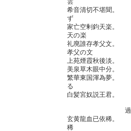
雲
希音清切不堪聞。
ず
家亡空剰鈞天楽。
天の楽
礼廃誰存孝父文。
孝父の文
上苑煙霞秋後淡。
美泉草木眼中分。
繁華東国渾為夢。
る
白髪宮奴説王君。
過江北
玄黄龍血已依稀。
稀