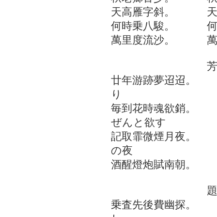
天高雁字斜。 天
何時乗八駿。 何
萬里度流沙。 萬
芳山廿絶
廿年游跡夢迢迢。
り
毎到花時魂欲銷。
ぜんと欲す
記取霏微煙月夜。
の夜
酒醒燈炮賦南朝。
題伊藤鴛
乗査先後費幽探。