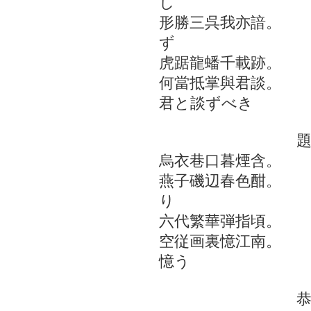
し
形勝三呉我亦諳。
ず
虎踞龍蟠千載跡。
何當抵掌與君談。
君と談ずべき
烏衣巷口暮煙含。
燕子磯辺春色酣。
り
六代繁華弾指頃。
空従画裏憶江南。
憶う
恭仁山荘