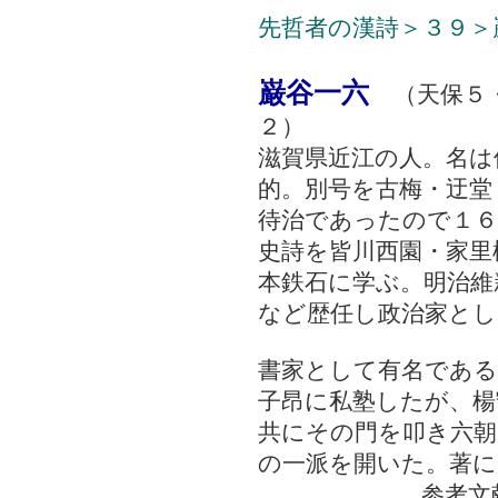
先哲者の漢詩＞３９＞
巌谷一六
（天保５
２）
滋賀県近江の人。名は
的。別号を古梅・迂堂
待治であったので１６
史詩を皆川西園・家里
本鉄石に学ぶ。明治維
など歴任し政治家とし
書家として有名である
子昂に私塾したが、楊
共にその門を叩き六朝
の一派を開いた。著に
参考文献 ： 