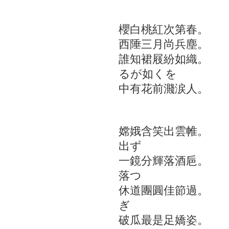
書 
櫻白桃紅次第春。 
西陲三月尚兵塵。 
誰知裙屐紛如織。 
るが如くを
中有花前濺涙人。 
十六夜観
嫦娥含笑出雲帷。
出ず
一鏡分輝落酒巵。
落つ
休道團圓佳節過。
ぎ
破瓜最是足嬌姿。