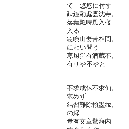
て 悠悠に付す
疎鐘動處雲沈寺。
落葉飄時風入楼。
入る
急喚山妻苦相問。
に相い問う
寒厨猶有酒蔵不。
有りや不やと
酔中
不求成仏不求仙。
求めず
結習難除翰墨縁。
の縁
豈有文章驚海内。