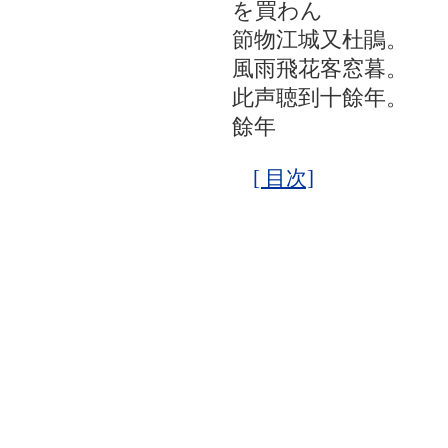
を買わん
節物江城又杜鵑。
風雨飛花客窓暮。
此声聴到十餘年。
餘年
[ 目次]