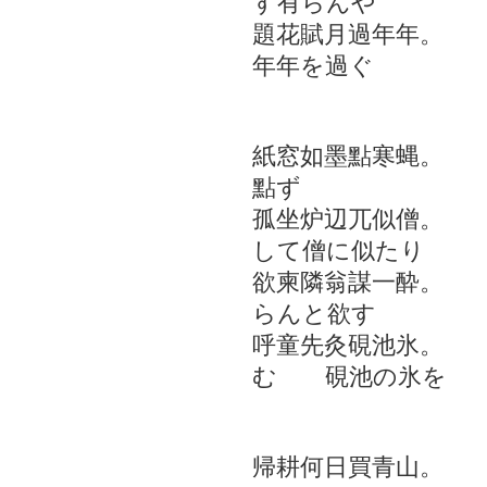
す有らんや
題花賦月過年年。
年年を過ぐ
雪 
紙窓如墨點寒蝿。
點ず
孤坐炉辺兀似僧。
して僧に似たり
欲柬隣翁謀一酔。
らんと欲す
呼童先灸硯池氷。
む 硯池の氷を
聞子規
帰耕何日買青山。