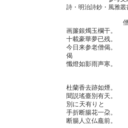
詩・明治詩鈔・風雅叢
僧房聴
画簾銀燭玉欄干。
十載豪華夢已残。
今日来参老僧偈。
偈
懺燈如影雨声寒。
秋 
杜蘭香去跡如煙。
聞説瑤臺別有天。
別に天有りと
手折断腸花一朶。
断腸人立仏龕前。