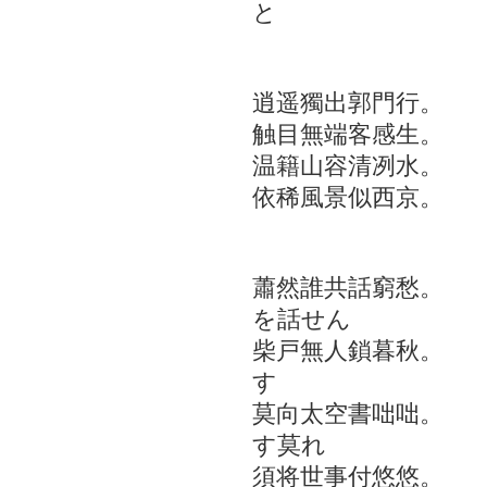
と
巡視北
逍遥獨出郭門行。
触目無端客感生。
温籍山容清冽水。
依稀風景似西京。
秋 
蕭然誰共話窮愁。
を話せん
柴戸無人鎖暮秋。
す
莫向太空書咄咄。
す莫れ
須将世事付悠悠。