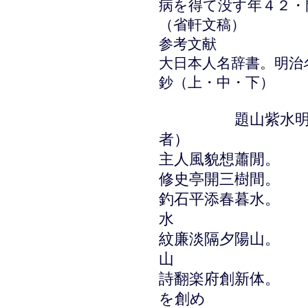
病を得て没す年４２・
（省軒文稿）
参考文献
大日本人名辞書。明治
鈔（上・中・下）
題山紫水
者）
主人風貌想蕭閒。
修史亭開三樹間。
釣石平添春暮水。
水
紋廉淡隔夕陽山。
山
詩翻楽府創新体。
を創め