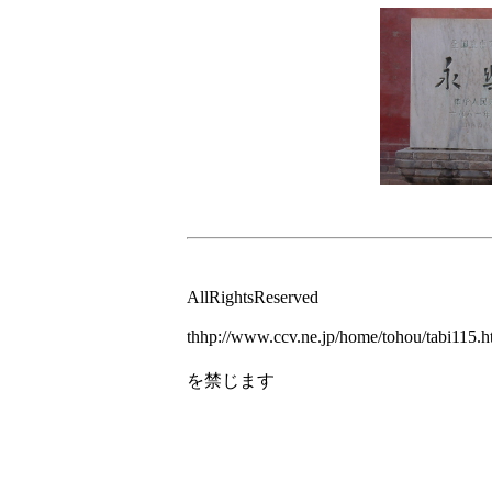
Copyright(C)19
AllRightsReserved
thhp://www.ccv.ne.jp/home/tohou/tabi115.
無断で複製
を禁じます