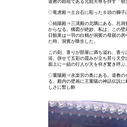
道教の始祖である元始天尊を拝す「朝
◇竜虎殿⇒土台石に彫った６頭の獅子
◇純陽殿⇒三清殿の北隅にある。呂洞
からなる。構図が絶妙。私は、この壁画
日観衆は一羽の白鶴が洞賓の母親の房
た時、洞賓が降生した。
この刻、香りが部屋に満ち溢れ、香り
浴。併せて五彩の霞みが立ち昇り天空
面上に一組の行人が天を仰ぎ驚き呼ぶ
◇重陽殿⇒永楽宮の奥にある。道教の
る。殿内の壁画に王重陽の神話伝説に
しさに暫し酔