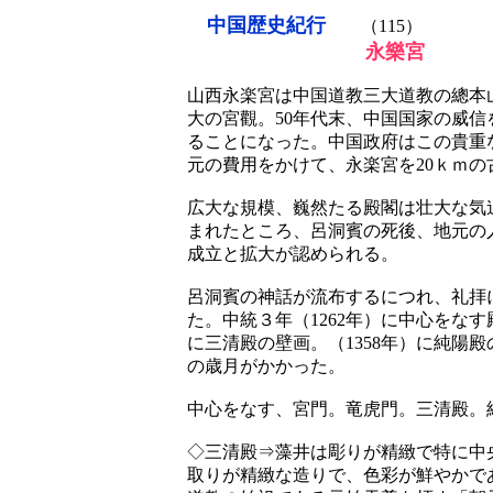
中国歴史紀行
（115）
永樂宮
山西永楽宮は中国道教三大道教の總本
大の宮觀。50年代末、中国国家の威
ることになった。中国政府はこの貴重な文
元の費用をかけて、永楽宮を20ｋｍ
広大な規模、巍然たる殿閣は壮大な気
まれたところ、呂洞賓の死後、地元の
成立と拡大が認められる。
呂洞賓の神話が流布するにつれ、礼拝
た。中統３年（1262年）に中心をなす
に三清殿の壁画。（1358年）に純陽
の歳月がかかった。
中心をなす、宮門。竜虎門。三清殿。
◇三清殿⇒藻井は彫りが精緻で特に中
取りが精緻な造りで、色彩が鮮やかで