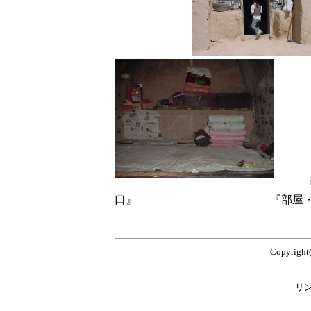
『ヤオドンの
口』 『部屋・オン
Copyright
石九鼎の
thhp://www.ccv.ne.jp/h
リンクは自由です。無断で