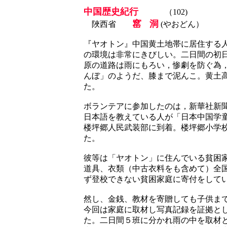
中国歴史紀行
（102)
窰
洞
陜西省
(やおどん）
『ヤオトン』中国黄土地帯に居住する
の環境は非常にきびしい。二日間の初
原の道路は雨にもろい，惨劇を防ぐ為
んぼ」のようだ、膝まで泥んこ。黄土
た。
ボランテアに参加したのは，新華社新
日本語を教えている人が「日本中国学
楼坪郷人民武装部に到着。楼坪郷小学校
た。
彼等は「ヤオトン」に住んでいる貧困
道具、衣類（中古衣料をも含めて）全
ず登校できない貧困家庭に寄付をして
然し、金銭、教材を寄贈しても子供ま
今回は家庭に取材し写真記録を証拠と
た。二日間５班に分かれ雨の中を取材