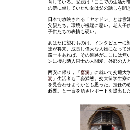
育している。父親は「ここでの生活が
の傍に坐していた幼女は父の話しを聞
日本で放映される「ヤオドン」とは雲
父親たち。環境が極端に悪い。老人子
子供たちの表情も硬い。
あはたに望むものは、インタビューに
達が将来、成長し偉大な人物になって
路一本あれば、その道路がここには無
ンに棲む隣人同士の人間愛。外部の人
西安に帰り，『
窰洞
』に就いて交通大
洞
』生活者も千姿満態。交大留学生寮
を見合わせようかとも思った。担任の
必要。と一言を頂きレポートを提出し