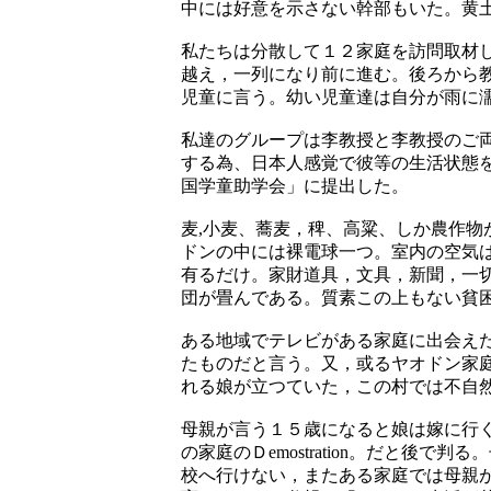
中には好意を示さない幹部もいた。黄
私たちは分散して１２家庭を訪問取材
越え，一列になり前に進む。後ろから
児童に言う。幼い児童達は自分が雨に
私達のグループは李教授と李教授のご
する為、日本人感覚で彼等の生活状態
国学童助学会」に提出した。
麦,小麦、蕎麦，稗、高粱、しか農作物
ドンの中には裸電球一つ。室内の空気
有るだけ。家財道具，文具，新聞，一
団が畳んである。質素この上もない貧
ある地域でテレビがある家庭に出会え
たものだと言う。又，或るヤオドン家
れる娘が立つていた，この村では不自
母親が言う１５歳になると娘は嫁に行
の家庭のＤemostration。だと後
校へ行けない，またある家庭では母親