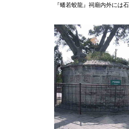
『蟠若蛟龍』祠廟内外には