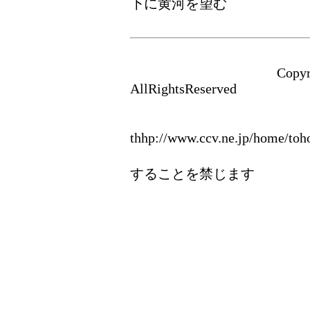
下に黄河を望む
Copyri
AllRightsReserved
石九鼎
thhp://www.ccv.ne.jp/home/toh
リンクは自由で
することを禁じます