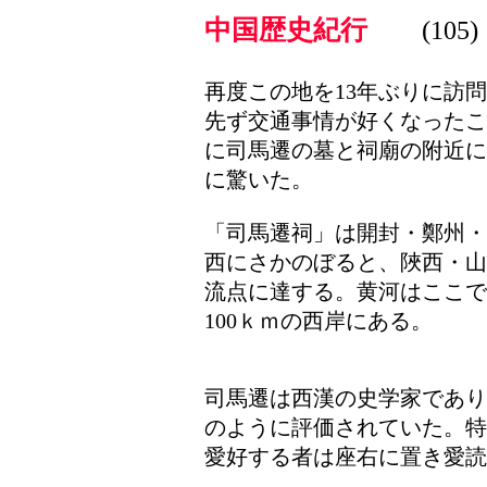
中国歴史紀行
(
)
105
再度この地を13年ぶりに訪
先ず交通事情が好くなったこ
に司馬遷の墓と祠廟の附近に
に驚いた。
「司馬遷祠」は開封・鄭州・
西にさかのぼると、陜西・山
流点に達する。黄河はここで
100ｋｍの西岸にある。
司馬遷は西漢の史学家であり
のように評価されていた。特
愛好する者は座右に置き愛読