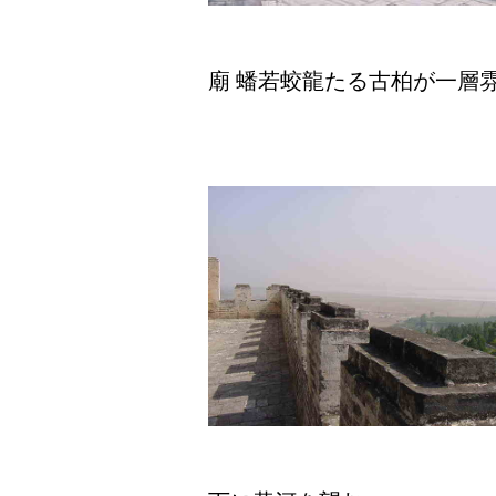
廟 蟠若蛟龍たる古柏が一層