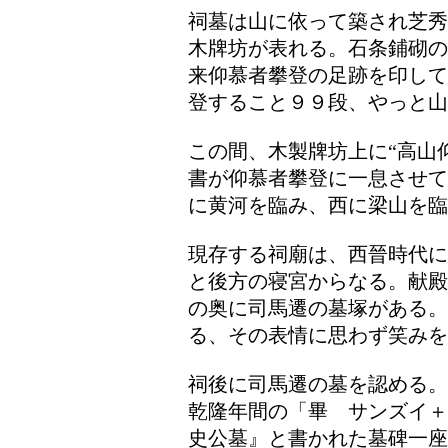
祠墓は山に依って築され芝秀
木牌坊が表れる。石条鋪砌の
来仰慕者攀登の足跡を印して
登すること９９段、やっと山
この間、木製牌坊上に“高山
書が仰慕者攀登に一息させて
に黄河を臨み、西に梁山を臨
現存する祠廟は、西晉時代に
と後方の寝宮からなる。献殿
の奥に司馬遷の墓塚がある。
る、その表情に思わず笑みを
祠後に司馬遷の墓を認める。
乾隆年間の「畢 サンズイ＋
史公墓』と書かれた墓碑一座