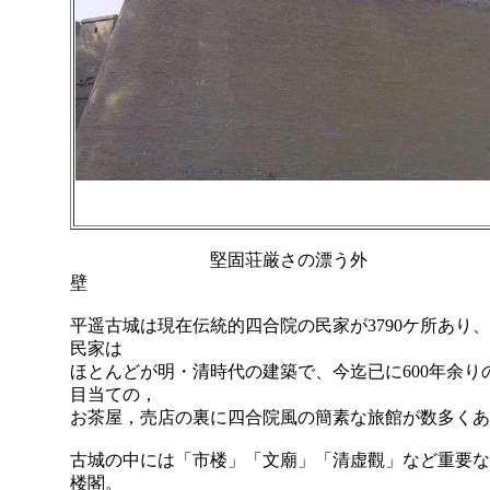
堅固荘厳さの漂う外
壁 正
平遥古城は現在伝統的四合院の民家が3790ケ所あり
民家は
ほとんどが明・清時代の建築で、今迄已に600年余
目当ての，
お茶屋，売店の裏に四合院風の簡素な旅館が数多くあ
古城の中には「市楼」「文廟」「清虚觀」など重要な
楼閣。