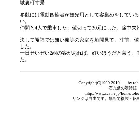
城裏町寸景
参觀には電動四輪者が観光用として客集めをしている
い。
仲間と4人で乗車した、値切って30元にした。途中
決して裕福では無い彼等の家庭を垣間見て、寸前、値
した。
一日せいぜい2組の客があれば、好いほうだと言う。
た。
Copyright(C)1999-2010 by tohou
石九鼎の漢詩舘
thhp://www.ccv.ne.jp/home/tohou/tab
リンクは自由です。無断で複製・転載する