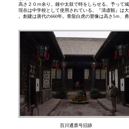
高さ２０ｍ余り。鐘や太鼓で時をしらせる。予って城
現在は中学校として使用されている。『清虚観』は大
。創建は唐代の660年。青龍白虎の塑像は高さ5ｍ、
百川通票