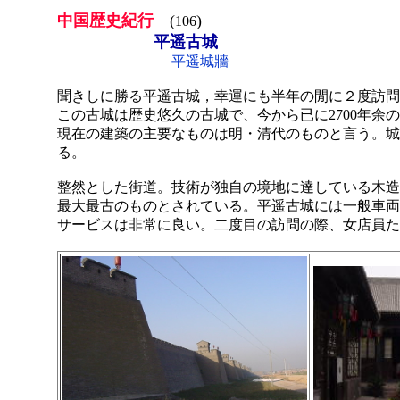
中国歴史紀行
(
)
106
平遥古城
平遥城牆
聞きしに勝る平遥古城，幸運にも半年の閒に２度訪問
この古城は歴史悠久の古城で、今から已に2700年余の
現在の建築の主要なものは明・清代のものと言う。城
る。
整然とした街道。技術が独自の境地に達している木
最大最古のものとされている。平遥古城には一般車両
サービスは非常に良い。二度目の訪問の際、女店員た