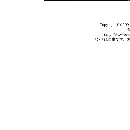
Copyright(C)1999
石九鼎の漢
thhp://www.ccv.ne.jp/home/t
リンクは自由です。無断で複製・