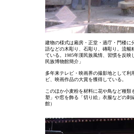
建物の様式は廂房・正堂・過庁・門楼に
語などの木彫り、石彫り、磚彫り。流暢
ている。1985年漢民族風情、習慣を反
民族博物館簡介」
多年来テレビ・映画界の撮影地として利用さ
ビ、映画作品の大賞を獲得している。
このほか小麦粉を材料に花や鳥など種類
塑」や窓を飾る「切り絵」衣服などの刺
館）