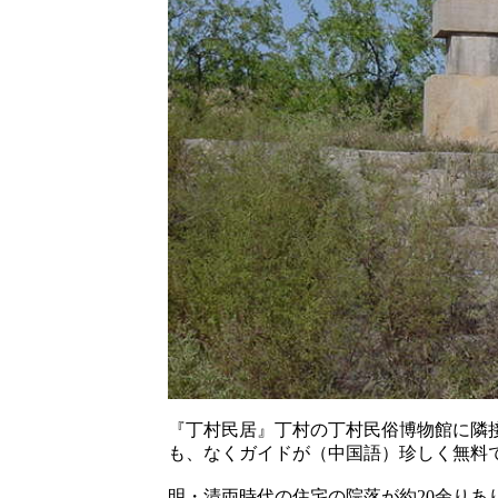
『丁村民居』丁村の丁村民俗博物館に隣接
も、なくガイドが（中国語）珍しく無料
明・清両時代の住宅の院落が約20余りあり、