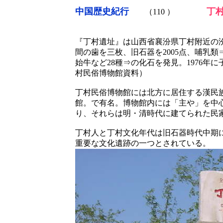
中国歴史紀行
丁
（110 ）
丁村民俗
『丁村遺址』は山西省襄汾県丁村附近の汾河
間の歯を三枚、旧石器を2005点、哺乳
始牛など28種⇒の化石を発見。1976
村民俗博物館資料）
丁村民俗博物館には北方に居住する漢民
館。で有名。博物館内には「主や」を中
り、それらは明・清時代に建てられた民
丁村人と丁村文化年代は旧石器時代中期
重要な文化遺跡の一つとされている。