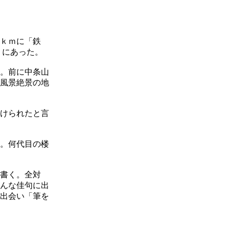
ｋｍに「鉄
りにあった。
。前に中条山
風景絶景の地
けられたと言
。何代目の楼
書く。全対
んな佳句に出
出会い「筆を