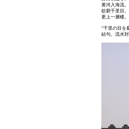
黄河入海流。
欲窮千里目。
更上一層楼。
”千里の目を
結句。流水対