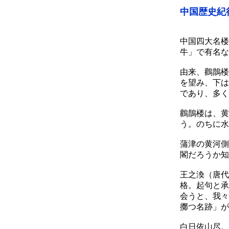
中国歴史紀
中国四大名楼
牛」で有名な
由来、鸛鵲楼
を望み、下は
であり、多く
鸛鵲楼は、黄
う。のちに水
蒲津の黄河側
閣だろうか知
王之渙（唐代
格。起句と承
会うと、我々
擲つ名跡」が
白日依山尽。