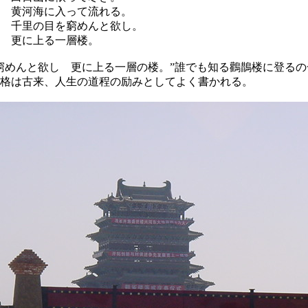
 黄河海に入って流れる。
 千里の目を窮めんと欲し。
 更に上る一層楼。
窮めんと欲し 更に上る一層の楼。”誰でも知る鸛鵲楼に登る
格は古来、人生の道程の励みとしてよく書かれる。