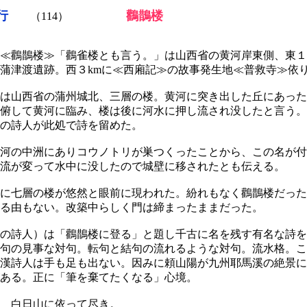
行
鸛鵲楼
（114）
≪鸛鵲楼≫「鸛雀楼とも言う。」は山西省の黄河岸東側、東１
蒲津渡遺跡。西３kmに≪西廂記≫の故事発生地≪普救寺≫依
は山西省の蒲州城北、三層の楼。黄河に突き出した丘にあった
俯して黄河に臨み、楼は後に河水に押し流され没したと言う。
の詩人が此処で詩を留めた。
河の中洲にありコウノトリが巣つくったことから、この名が付
流が変って水中に没したので城壁に移されたとも伝える。
に七層の楼が悠然と眼前に現われた。紛れもなく鸛鵲楼だった
る由もない。改築中らしく門は締まったままだった。
の詩人）は「鸛鵲楼に登る」と題し千古に名を残す有名な詩を
句の見事な対句。転句と結句の流れるような対句。流水格。こ
漢詩人は手も足も出ない。因みに頼山陽が九州耶馬溪の絶景に
ある。正に「筆を棄てたくなる」心境。
 白日山に依って尽き。