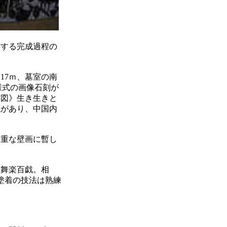
程の
17ｍ、墓室の南
様式の画像石刻が
芸図》生き生きと
現があり、中国内
貴重な壁画に暫し
。舞楽百戯。相
塗着の技法は熟練