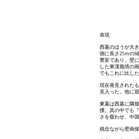
豆腐
表現
西墓のほうが大き
側に長さ25ｍの
豊富であり、壁
した東漢風情の
でもこれに比し
現在発見された
見入った。他に
東墓は西墓に隣
撲。其の中でも『
さを窺わせ、中
残念ながら壁画