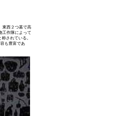
。東西２つ墓で高
文物工作隊によって
墓と称されている。
内容も豊富であ