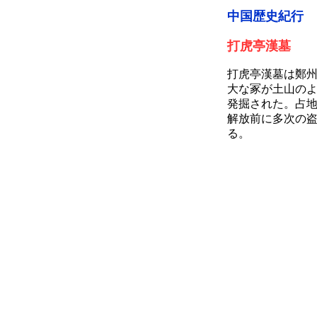
中国歴史紀行
（
打虎亭漢墓
打虎亭漢墓は鄭州
大な冢が土山のよ
発掘された。占地
解放前に多次の
る。