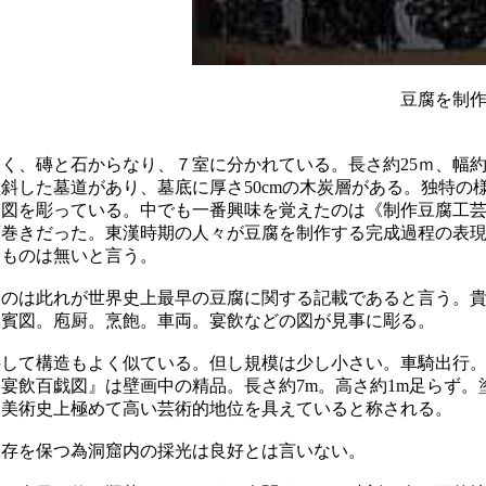
を制作する完成過
く、磚と石からなり、７室に分かれている。長さ約25ｍ、幅約
傾斜した墓道があり、墓底に厚さ50cmの木炭層がある。独特の
に図を彫っている。中でも一番興味を覚えたのは《制作豆腐工
画巻きだった。東漢時期の人々が豆腐を制作する完成過程の表
たものは無いと言う。
ものは此れが世界史上最早の豆腐に関する記載であると言う。
迎賓図。庖厨。烹飽。車両。宴飲などの図が見事に彫る。
接して構造もよく似ている。但し規模は少し小さい。車騎出行
宴飲百戯図』は壁画中の精品。長さ約7m。高さ約1m足らず。
国美術史上極めて高い芸術的地位を具えていると称される。
保存を保つ為洞窟内の採光は良好とは言いない。