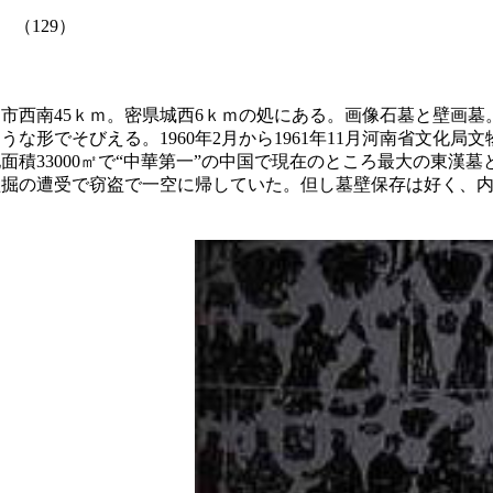
129）
市西南45ｋｍ。密県城西6ｋｍの処にある。画像石墓と壁画墓
うな形でそびえる。1960年2月から1961年11月河南省文化局
面積33000㎡で“中華第一”の中国で現在のところ最大の東漢
盗掘の遭受で窃盗で一空に帰していた。但し墓壁保存は好く、