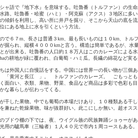
シャ語で『地下水』を意味する。吐魯番（トルファン）の生命
水路。吐魯番・哈蜜（ハミ）・阿克蘇（アクス）３地区に多い
の傾斜を利用し、高い所に井戸を掘り、そこから天山の底を流
位にある地上に水を引くという方法。
ので６７m、長さは普通３km、最も長いものは１０km、トル
が掘られ、縦横４０００kmと言う。構造は簡単であるが、水
とが出来る。吐魯番の人口約１８万人はこのカレーズによる水
haの耕地が緑に覆われ、白葡萄・ハミ瓜。長繊の綿花など実
ちは外国人に自慢話をする。中国には世界一の長い物が三個あ
 「黄河と長江 」。 トルファンのカレーズ。 ごもっとも
く面白い、衣類、果物、野菜、食品など商品は多彩で色彩も目
かな暮らしが伝わってくる。
が干した果物。中でも葡萄の本場だけあり、１０種類ある干し
を兼ねた乾燥果物。味が抜群好い。此こにしか無い。超オスス
のブドウ棚の下では、夜、ウイグル族の民族舞踊ショゥーがあ
光用の驢馬車（三輪者）１人４０元で市内１周コースもある。