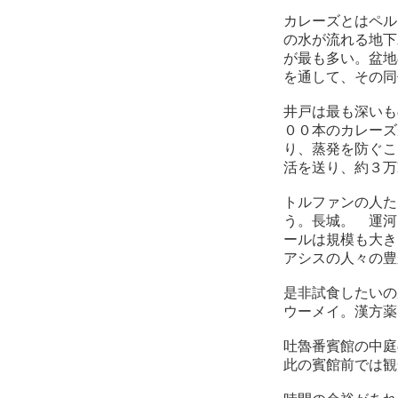
カレーズとはペル
の水が流れる地下
が最も多い。盆地
を通して、その同
井戸は最も深いも
００本のカレーズ
り、蒸発を防ぐこ
活を送り、約３万
トルファンの人た
う。長城。 運河
ールは規模も大き
アシスの人々の豊
是非試食したいの
ウーメイ。漢方薬
吐魯番賓館の中庭
此の賓館前では観