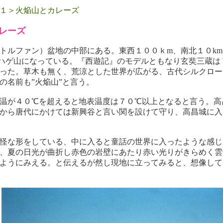
１＞火焔山とカレーズ
レーズ
トルファン）盆地の中部にある。東西１００ｋm、南北１０km
ハゲ山になっている。『西遊記』のモデルともなり玄奘三蔵は
った。草木も無く、荒涼とした世界が広がる、古代シルクロー
の名前も”火焔山”と言う。
温が４０℃を超えると地表温度は７０℃以上となると言う。高
から唐代にかけては新興谷と言い関を設けて守り、高昌城に入
怪な形をしている、中に入ると童話の世界に入ったような感じ
、夏の日光が曲折し赤色の岩壁にあたり赤い光りがきらめく雲
ようにみえる。と伝えるが然し現地に立ってみると、想像して