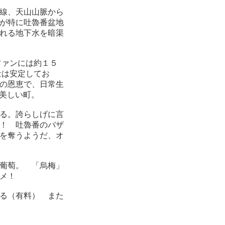
線、天山山脈から
が特に吐魯番盆地
れる地下水を暗渠
ファンには約１５
量は安定してお
の恩恵で、日常生
る美しい町。
る。誇らしげに言
！ 吐魯番のバザ
を奪うようだ、オ
葡萄。 「烏梅」
メ！
る（有料） また