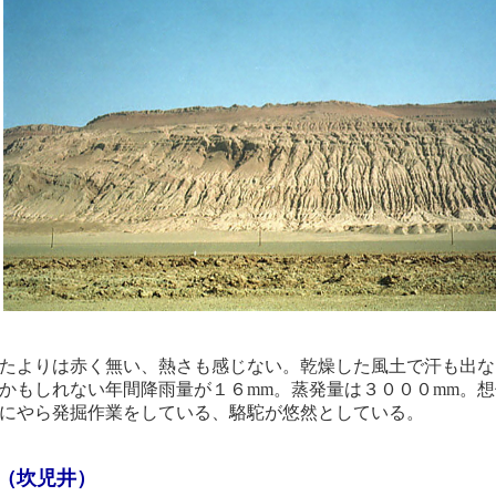
たよりは赤く無い、熱さも感じない。乾燥した風土で汗も出な
かもしれない年間降雨量が１６mm。蒸発量は３０００mm。
にやら発掘作業をしている、駱駝が悠然としている。
（坎児井）