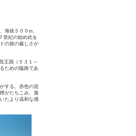
、海抜５００m、
７世紀の始め此を
ドの旅の厳しさが
昌王国（５３１～
るための隘路であ
がする。赤色の泥
煙がたちこみ、激
いたより温和な感