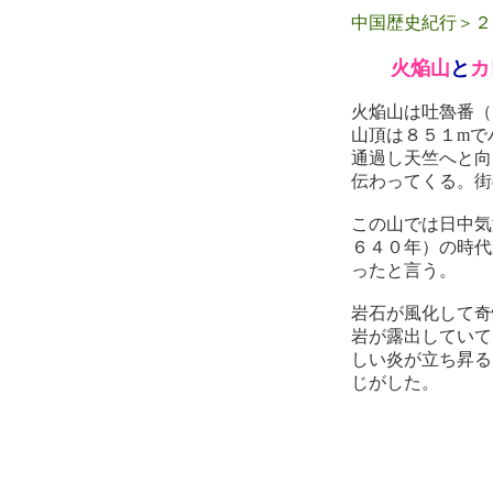
中国歴史紀行＞２
火焔山
と
カ
火焔山は吐魯番（
山頂は８５１mで
通過し天竺へと向
伝わってくる。街
この山では日中気
６４０年）の時代
ったと言う。
岩石が風化して奇
岩が露出していて
しい炎が立ち昇る
じがした。