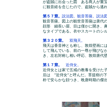
が盗賊に出会った図 ある商人が重
に観音経を念じたので、盗賊から逃
第５７窟。
説法図。観音菩薩。説法
観音菩薩。図上の観世音菩薩は唐代
顔形 細長い眉、目は僅かに開き、
なタイプである。衣やスカートのシ
第３２０窟。
双飛天。
飛天は香音神とも称し、敦煌壁画には
して飛んでいる、前の一尊が飛びな
き、左右対称し相い呼応、敦煌唐代
第１７窟。
近侍女。
近侍女とは家で五戒の教養を受けた子
后は ”近侍女”と呼んだ。菩提樹の
朴で安らかな顔つき、晩唐時期の傑