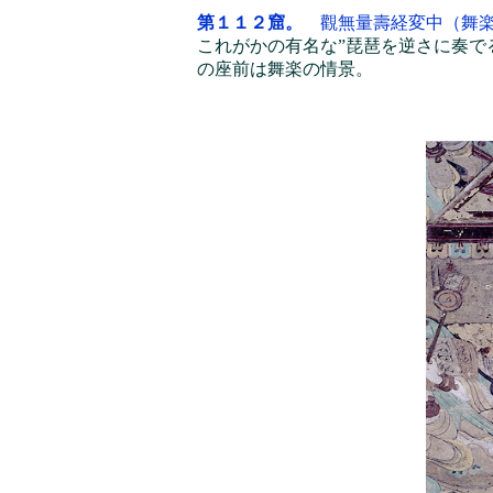
第１１２窟。
觀無量壽経変中（舞
これがかの有名な”琵琶を逆さに奏で
の座前は舞楽の情景。