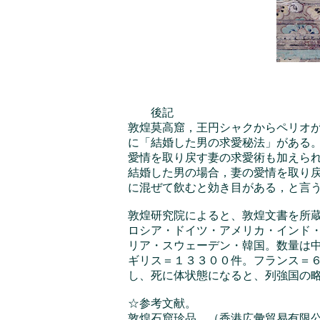
後記
敦煌莫高窟，王円シャクからペリオ
に「結婚した男の求愛秘法」がある
愛情を取り戻す妻の求愛術も加えら
結婚した男の場合，妻の愛情を取り戻
に混ぜて飲むと効き目がある，と言
敦煌研究院によると、敦煌文書を所
ロシア・ドイツ・アメリカ・インド
リア・スウェーデン・韓国。数量は
ギリス＝１３３００件。フランス＝
し、死に体状態になると、列強国の
☆参考文献。
敦煌石窟珍品。（香港広彙貿易有限