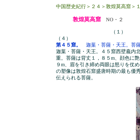
中国歴史紀行＞２４＞敦煌莫高窟＞
敦煌莫高窟
NO・２
（１） （
（４）
第４５窟。
迦葉・菩薩・天王。菩
迦葉・菩薩・天王。４５窟西壁龕内
重。菩薩は背丈１，８５m、顔色に
９m、眉を引き締め両眼は怒りを仗
の塑像は敦煌石窟盛唐時期の最も優
伝えられる
菩薩。