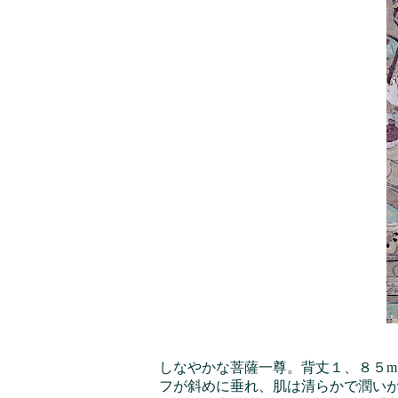
しなやかな菩薩一尊。背丈１、８５
フが斜めに垂れ、肌は清らかで潤い