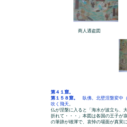
商人遇盗図
觀無量
第４１窟。
第１５８窟。
臥佛。北壁涅槃変中
吹く飛天
。
仏が涅槃に入ると「海水が波立ち、
折れて・・・」本図は各国の王子が
の筆跡が雄渾で、哀悼の場面が真実