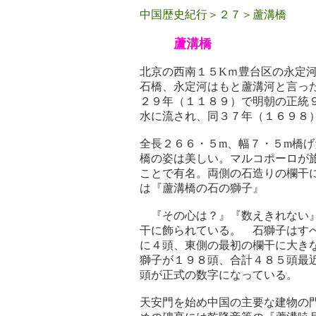
中国歴史紀行＞２７＞蘆溝橋
蘆溝橋
北京の西南１５Kｍ豊台区の永定
石橋、永定河はもと蘆溝河と言っ
２９年（１１８９）で明朝の正統
水に流され、同３７年（１６９８
全長２６６・５m、幅７・５m橋
橋の姿は美しい。マルコポーロが
ことで有名。両側の石造りの欄干
は『蘆溝橋の石の獅子』
『その心は？』『数えきれない』
干に飾られている。 石獅子はす
に４頭、東側の最初の欄干に大き
獅子が１９８頭、合計４８５頭最
頭が正式の数字になっている。
天安門を始め中国の主要な建物の