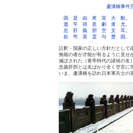
蘆溝橋事件
国 是 由 來 宣 大 猷。
濫 竿 得 意 劇 蚩 尤。
忠
肝 義 胆 空 文 耳。
欲 弔 英 霊 与 楚 因。
註釈・国家の正しい方針だとして
無能の者が才能が有るように見せ
滅ぼされた（黄帝時代の諸候の名
忠義肝胆とは名ばかり全く空言に
いま、蘆溝橋を訪れ日本軍兵士の