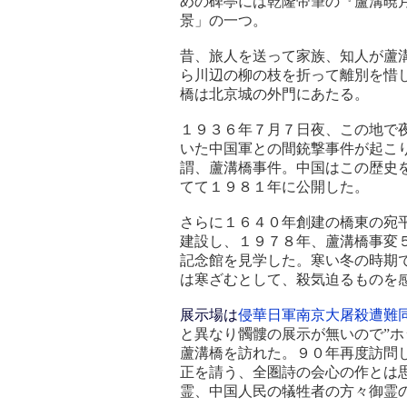
めの碑亭には乾隆帝筆の『蘆溝暁
景」の一つ。
昔、旅人を送って家族、知人が蘆
ら川辺の柳の枝を折って離別を惜
橋は北京城の外門にあたる。
１９３６年７月７日夜、この地で
いた中国軍との間銃撃事件が起こ
謂、蘆溝橋事件。中国はこの歴史
てて１９８１年に公開した。
さらに１６４０年創建の橋東の宛
建設し、１９７８年、蘆溝橋事変
記念館を見学した。寒い冬の時期
は寒ざむとして、殺気迫るものを
展示場は
侵華日軍南京大屠殺遭難
と異なり髑髏の展示が無いので”ホ
蘆溝橋を訪れた。９０年再度訪問
正を請う、全圏詩の会心の作とは
霊、中国人民の犠牲者の方々御霊