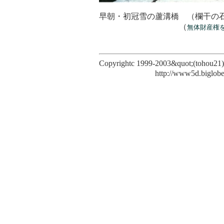
早朝・初冠雪の蘆溝橋 （欄干の
（
無体財産権
Copyrightc 1999-2003&quot;(tohou2
http://www5d.biglobe.ne.jp/