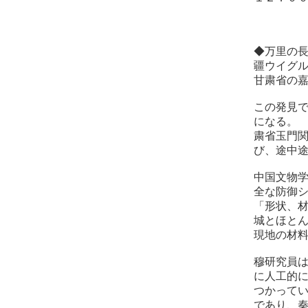
参考文献
◆万里の
疆ウイグ
甘粛省の
この発見で
になる。
粛省玉門
び、途中
中国文物学
全な防御
「形状、
城とほと
現地の材
穆研究員
に人工的
つかってい
であり、