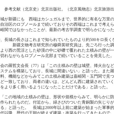
（北京史）北京出版社。（北京風物志）北京旅游出
長城が新疆にも 西端はカシュガルまで、世界的に有名な万里
ル自治区のロプノールまで続いておりその西端はこれまで考え
嘉峪関ではなかったことが、最新の考古学調査で明らかになっ
、長城の長さはこれまで知られていたものより約500キロ長く
 新疆文物考古研究所の穆舜英研究員は、先ごろ行った調
関より西の荒涼とした砂漠の中に砂礫で覆われた土積みの壁が
途切れながらもロプノール北部まで続いていることを発見した
会の羅哲文会長（77）は「この土積みの壁は城壁、烽火台な
システムを構築しており、長城に間違いない」と語った。また
材料、機能などからみてこの土積み建築は嘉峪関・玉門関で見
んど一致しており、両者の違いは、どんどん西に建築されてい
料をより多く用いるようになったことだけである」と語った。
は「この地域の土積みの壁は、形状や規模からみて、明らかに
に作られたものだ。付近から、緑さびのついた青銅製の矢じり
る」と語った。 長城は2000年以上前に建築が始まった軍事
秦代以降、歴代の王朝が絶えず建築・改築を行ってきたもので