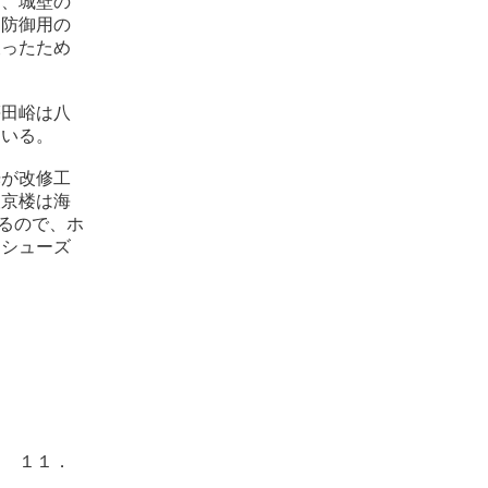
所、城壁の
防御用の
被ったため
慕田峪は八
ている。
光が改修工
望京楼は海
るので、ホ
らシューズ
１１．