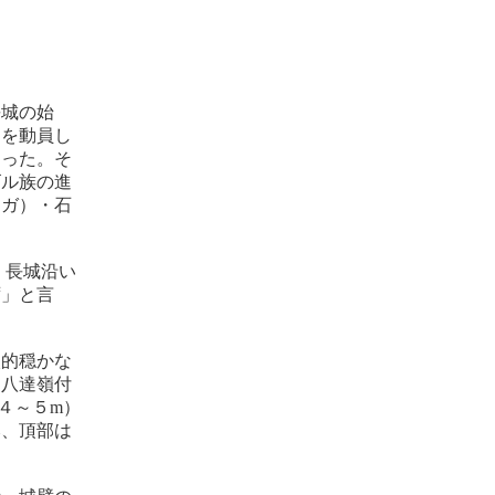
長城の始
民を動員し
まった。そ
ゴル族の進
ンガ）・石
、長城沿い
ず」と言
較的穏かな
八達嶺付
４～５m）
み、頂部は