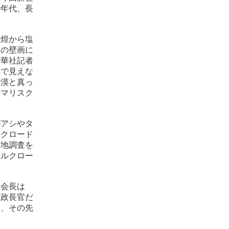
0年代、長
敦煌から塩
洞の壁画に
新華社記者
々で見えな
沙漠と真っ
タマリスク
がアシやタ
ルクロード
実地調査を
シルクロー
羅会長は
軍政長官だ
り、その先