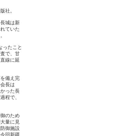
版社。
の長城は新
られていた
た。
なったこと
査で、甘
一直線に延
。
どを備え完
羅会長は
つかった長
く過程で、
防御のため
が大量に見
的防御施設
、今回新疆