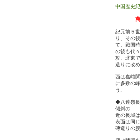
中国歴史
紀元前５
り、その
て、戦国
の後も代
攻、北東
造りに改め
西は嘉峪関
に多数の
う。
◆八達嶺
傾斜の 
近の長城は
表面は同
磚造りの