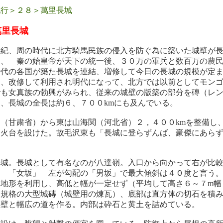
紀行＞２８＞萬里長城
萬里長城
世紀、周の時代に北方騎馬民族の侵入を防ぐ為に築いた城壁が
後、 秦の始皇帝が天下の統一後、３０万の軍兵と数百万の農
時代の各国が築た長城を連結、増修して今日の長城の規模が定
々、改修して利用され明代になって、北方では以前としてモン
でも女真族の勃興がみられ、従来の城壁の版築の部分を磚（レ
、長城の全長は約６、７００kmにも及んでいる。
（甘粛省）から東は山海関（河北省）２，４００kmを整備し
峰火台を設けた。故毛沢東も「長城に登らずんば、豪傑にあら
長城。長城として有名なのが八達嶺。入口から向かって右が比
「女坂」 左が勾配の「男坂」で最大傾斜は４０度と言う。
地形を利用し、高低と幅が一定せず（平均して高さ６～７m幅
じ規格の大型城磚（城壁用の煉瓦）、底部は直方体の切石を積
腰壁と幅広の道を作る。内部は砕石と黄土を詰めている。