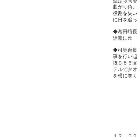
壁は隙間
曲がり角
役割を失
に日を追
◆慕田峪
達嶺に比
◆司馬台
事を行い
抜９８６
テルでタ
を横に巻
夕陽
１２．０