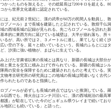
つかったものを加えると、その総延長は7200キロを超える。8
スコから世界文化遺産に認定されている。
には、紀元前２世紀に、漢の武帝が60万の民間人を動員し、
のロプノール）まで長城を建築したと記されている。敦煌千仏
地域の西域長城の記録が見られる。先ごろロプノールを訪れた
、基本的に東西方向に延びている城壁は、大半が崩れ落ち、所
はいるが、高い所では２、３メートルに達し、果てしなく続く
だ広い空の下を、延々と続いているという。長城のふもとには
など、沙漠に強い植物が、まばらに生えている。
積み上げた甘粛省以東の長城とは異なり、新疆の長城は大部分
の枝と黄土を交互に積み上げて作られている。新疆の長城はシ
る隊商の安全を保障するために建築されたものと考えている。
疆文物考古研究所の研究員はこの地域の長城は間違いなく古代
て作られたものであると指摘した。
、ロプノールが必ずしも長城の終点ではないと推測している。
ール以西でも、烽火台はコンチ川沿いに、漢の西域統治の最高
域都護』が駐在していた今のビュギュル県ウレイまで続いてお
ガル地区にも続いている」と語った。