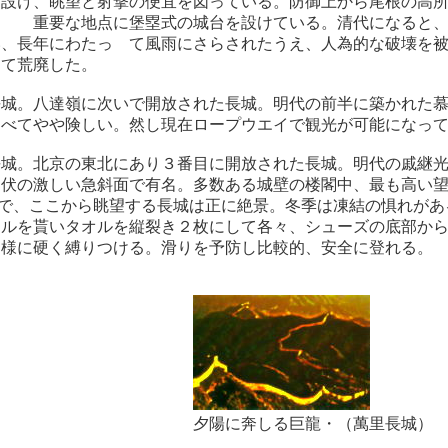
を設け、眺望と射撃の便宜を図っている。防御上から尾根の高
、 重要な地点に堡塁式の城台を設けている。清代になると、
い、長年にわたっ て風雨にさらされたうえ、人為的な破壊を
って荒廃した。
長城。八達嶺に次いで開放された長城。明代の前半に築かれた
 べてやや険しい。然し現在ロープウエイで観光が可能になっ
長城。北京の東北にあり３番目に開放された長城。明代の戚継
起伏の激しい急斜面で有名。多数ある城壁の楼閣中、最も高い
mで、ここから眺望する長城は正に絶景。冬季は凍結の惧れがあ
オルを貰いタオルを縦裂き２枚にして各々、シューズの底部か
く様に硬く縛りつける。滑りを予防し比較的、安全に登れる。
に奔しる巨龍・（萬里長城） 
０