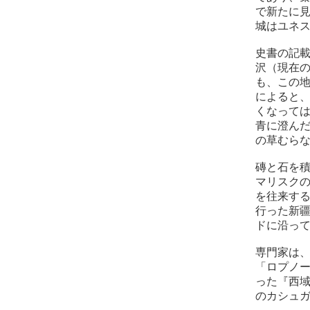
で新たに見
城はユネ
史書の記載
沢（現在
も、この
によると
くなって
青に澄ん
の草むら
磚と石を
マリスク
を往来す
行った新
ドに沿っ
専門家は
「ロプノ
った『西
のカシュ