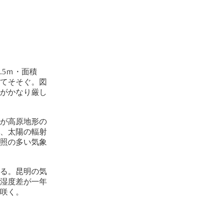
.5ｍ・面積
してそそぐ。図
がかなり厳し
が高原地形の
、太陽の輻射
照の多い気象
る。昆明の気
の湿度差が一年
が咲く。