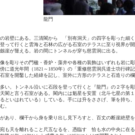
龍門
の岩壁にある。三清閣から 「別有洞天」の四字を彫った細く
登って行くと雲海と石林の広がる石室のテラスに至り視界が開
劔崖が聳える。岩の間にトンネルが穿ち慈雲洞に出る。
像を彫りその門楹・香炉・藻井や各種の装飾はいずれも岩に彫
傍に道光年間（1821～1850年）の「重修慈雲洞呉道士功行碑
石室を開鑿した経緯を記し、室外に方形のテラスと石造りの欄
多い。トンネル沿いに石段を登って行くと『龍門』の２字を彫
天閣と言う石室がある。閣内には魁星を安置（北斗七星の第１
るといはれている）している。手には升をささげ、筆を持ち、
む。
があり、欄干から身を乗り出し見下ろすと、百丈の断崖絶壁を
宛も天を離れること尺五なるを、憑臨す 恰も水の中央に在る