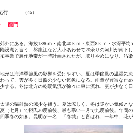
紀行
（46）
・ 龍門
郊外にある。海抜1886ｍ・南北40ｋｍ・東西8ｋｍ・水深平均5
断層陥没湖と言う。盤龍江など大小あわせて20余りの河川が南下
拓事業で農作地帯が一時計画されたが、取りやめになり、汚染
地形は海洋季節風の影響を受けやすい。夏は季節風の温湿気流
わって、雲が多く日照の少ない気象になる。雨量が豊富なため
少する。冬は北方の乾暖気流が徐々に東に流れ、雲が少なく日
太陽の輻射熱の減少を補う。夏は涼しく、冬は暖かい気候とな
夏（七月）で摂氏20度前後、最も寒い一月で九度前後。年間
。四季春の如き。昆明が一名 『春城』と言はれ、一年中、花