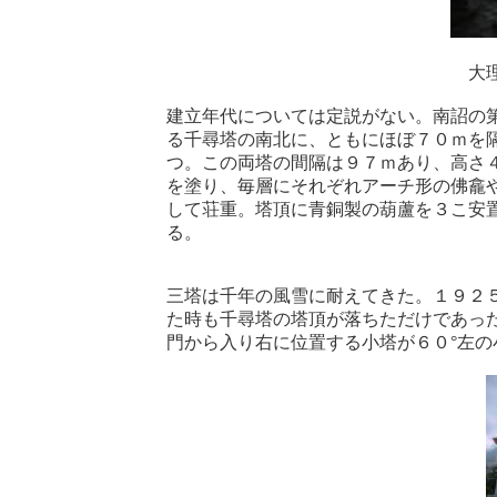
大理三
建立年代については定説がない。南詔の第１
る千尋塔の南北に、ともにほぼ７０ｍを
つ。この両塔の間隔は９７ｍあり、高さ
を塗り、毎層にそれぞれアーチ形の佛龕
して荘重。塔頂に青銅製の葫蘆を３こ安置し
る。
三塔は千年の風雪に耐えてきた。１９２
た時も千尋塔の塔頂が落ちただけであっ
門から入り右に位置する小塔が６０°左の