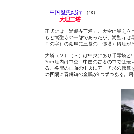
中国歴史紀行
(48）
大理三塔
正式には「嵩聖寺三塔」。大空に聳え立
もと嵩聖寺の一部であったが、嵩聖寺は
耳の字）の湖畔に三基の（佛塔）磚塔が
大塔（２）（３）は中央にあり千尋塔とい
70ｍ塔内は中空。中国の古塔の中では最
る。各層の正面の中央にアーチ形の佛龕
の四隅に青銅鋳の金鵬が1つずつある。