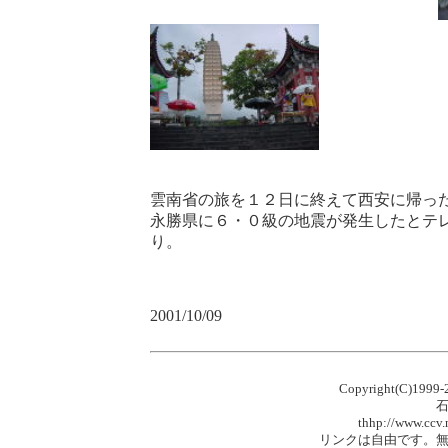
雲南省の旅を１２日に終えて西安に帰った。
永勝県に６・０級の地震が発生したとテ
り。
2001/10/09
Copyright(C)1999-
石九鼎の漢
thhp://www.ccv.ne.jp/home/t
リンクは自由です。無断で複製・