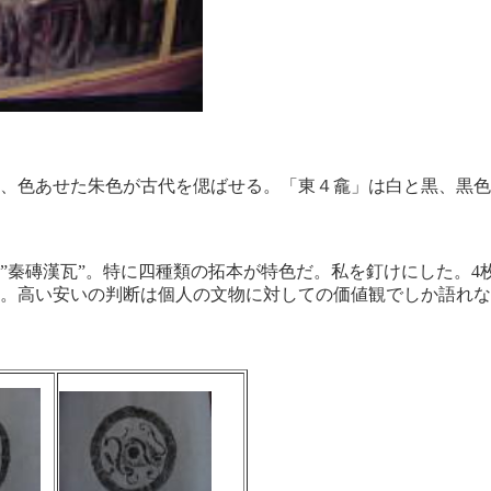
、色あせた朱色が古代を偲ばせる。「東４龕」は白と黒、黒色
奇異に感じた。
”秦磚漢瓦”。特に四種類の拓本が特色だ。私を釘けにした。4枚
。高い安いの判断は個人の文物に対しての価値観でしか語れな