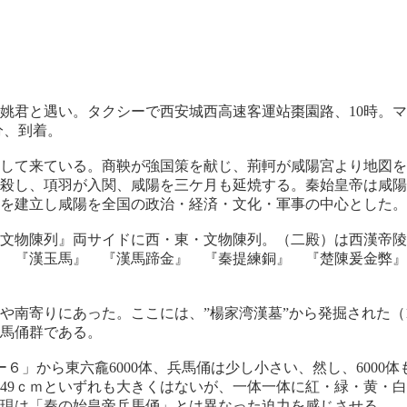
姚君と遇い。タクシーで西安城西高速客運站棗園路、10時。
11.45分、到着。
して来ている。商鞅が強国策を献じ、荊軻が咸陽宮より地図を
殺し、項羽が入関、咸陽を三ケ月も延焼する。秦始皇帝は咸陽
王朝を建立し咸陽を全国の政治・経済・文化・軍事の中心と
文物陳列』両サイドに西・東・文物陳列。（二殿）は西漢帝陵
 『漢玉馬』 『漢馬蹄金』 『秦提練銅』 『楚陳爰金弊』
』。
南寄りにあった。ここには、”楊家湾漢墓”から発掘された（1
代兵馬俑群である。
ー６」から東六龕6000体、兵馬俑は少し小さい、然し、6000
4～49ｃｍといずれも大きくはないが、一体一体に紅・緑・黄
現は「秦の始皇帝兵馬俑」とは異なった迫力を感じさせる。