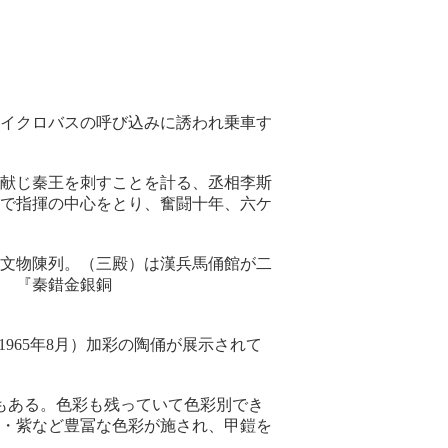
マイクロバスの呼び込みに誘われ乗車す
献じ秦王を刺すことを計る、丞相李斯
で指揮の中心をとり、奮闘十年、六ケ
した。
文物陳列。（三殿）は漢兵馬俑館が二
 『秦錯金銀銅
965年8月）加彩の陶俑が展示されて
体もある。色彩も残っていて色彩別でき
・白・紫など豊冨な色彩が施され、甲鎧を