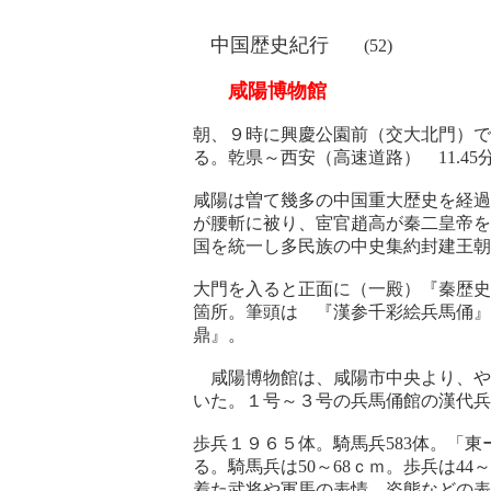
中国歴史紀行
(52)
咸陽博物館
朝、９時に興慶公園前（交大北門）で
る。乾県～西安（高速道路） 
咸陽は曽て幾多の中国重大歴史を経過
が腰斬に被り、宦官趙高が秦二皇帝を
国を統一し多民族の中史集約封建
大門を入ると正面に（一殿）『秦歴史
箇所。筆頭は 『漢参千彩絵兵馬俑』
鼎
咸陽博物館は、咸陽市中央より、やや
いた。１号～３号の兵馬俑館の漢
歩兵１９６５体。騎馬兵583体。「東
る。騎馬兵は50～68ｃｍ。歩兵は4
着た武将や軍馬の表情、姿態などの表