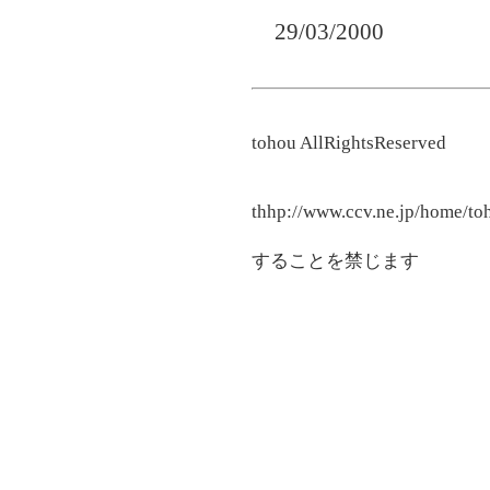
29/03/2000
tohou AllRightsReserved
石九鼎
thhp://www.ccv.ne.jp/home/to
リンクは自由で
することを禁じます