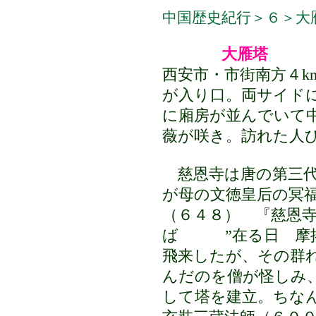
中国歴史紀行＞６＞大
大雁塔
西安市・市街南方４k
が入り口。両サイド
に廂房が並んでいて
薇が咲き。
訪れた人
慈恩寺は唐の第三代
が
母の
文徳皇后の冥
（６４８）
『慈恩寺
ば
”在る日 摩掲
飛来したが、その群
んだのを僧が怪しみ
して塔を建立。ちな