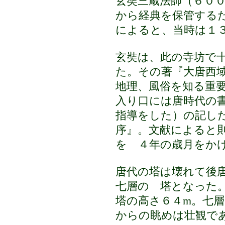
玄奘三蔵法師（６０
から経典を保管
する
によると、当時は１
玄奘は、此の寺坊で
た。その著『大唐西
地理、風俗を知る重
入り口には唐時代の
指導をした）の記し
序』。文献に
よると
を
４年の歳月をかけ
唐代の塔は壊れて後唐9
七層の 塔となっ
塔の高さ６４m。七
からの眺めは壮観で