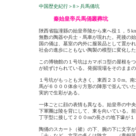
中国歴史紀行＞8＞兵馬俑坑
秦始皇帝兵馬俑叢葬坑
陜西省臨潼縣の始皇帝陵から東へ役１，５k
無数の陶器や兵士・馬車が現れた。死後の始
国の俑は、墓室の内外に服装品として置かれ
社会の進歩にともない陶製の模型に変化した
この博物館の１号坑はカマボコ型の屋根をつ
が続ずけられている。発掘現場をそのままの
１号坑がもっとも大きく、東西２３０m。南
馬が６０００体余り方形の陣形で並んでいた
実的で生彩がある。
一体ごとに顔の表情も異なる。始皇帝の中央
下軍團は陵を背にして、東を向いている。前
丁字型に接して２００mの長さの地下壕が１
陶俑のスカート（裙）の下、腕の下に文字が
「十」など。文字の多くは陰文。 （青銅器