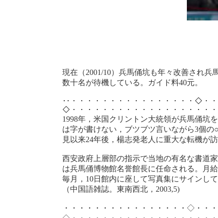
４号兵馬俑坑
現在（2001/10）兵馬俑坑も年々改善さ
数十名が待機している。ガイド料4
･･・・・・・・・・・・・・・・・・◇・
◇・・・・・・・・・・・・・・・・・・・
1998年，米国クリントン大統領が兵馬俑
は字が書けない，ブツブツ言いながら3個の
見以来24年後，楊志発老人に重大な転機が
西安政府上層部の指示で当地の有名な書道家
は兵馬俑博物館名誉館長に任命される。月給は
毎月，10日館内に座して写真集にサインして
（中国語雑誌。東南西北，2003,5)
・・・・・・・・・・・・・・・・◇・・・