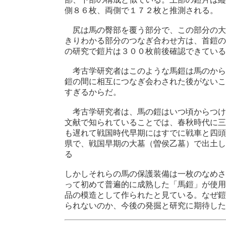
側８６枚、両側で１７２枚と推測される。
尻は馬の臀部を覆う部分で、この部分の大
きりわかる部分のつなぎ合わせ方は、首鎧の
の研究で鎧片は３００枚前後確認できている
考古学研究者はこのような馬鎧は馬のから
鎧の間に相互につなぎ会わされた後がないこ
すぎるからだ。
考古学研究者は、馬の鎧はいつ頃からつけ
文献で知られていることでは、春秋時代に三
も遅れて戦国時代早期にはすでに戦車と四頭
県で、戦国早期の大墓（曽侯乙墓）で出土し
る
しかしそれらの馬の保護装備は一枚のなめさ
って初めて普遍的に成熟した「馬鎧」が使用
品の模造として作られたと見ている。なぜ鎧
られないのか、今後の発掘と研究に期待した