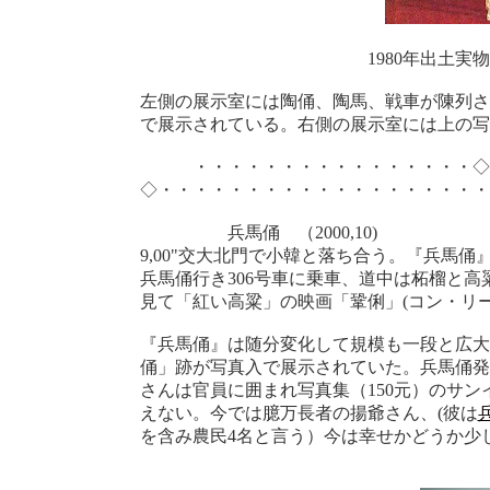
1980年出土実物の二分
左側の展示室には陶俑、陶馬、戦車が陳列さ
で展示されている。右側の展示室には上の写真の
・・・・・・・・・・・・・・・・◇・
◇・・・・・・・・・・・・・・・・・・・
兵馬俑 （2000,10)
9,00"交大北門で小韓と落ち合う。『兵馬
兵馬俑行き306号車に乗車、道中は柘榴と
見て「紅い高粱」の映画「鞏俐」(コン・リ
『兵馬俑』は随分変化して規模も一段と広大
俑」跡が写真入で展示されていた。兵馬俑発
さんは官員に囲まれ写真集（150元）のサ
えない。今では臆万長者の揚爺さん、(彼は
を含み農民4名と言う）今は幸せかどうか少