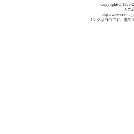
Copyright(C)1999-
石九鼎の漢
thhp://www.ccv.ne.jp/home/toh
リンクは自由です。無断で複製・転