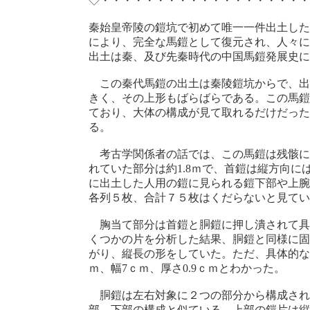
◇・・・・・・・・・・・・・・・・・・・
秦始皇帝陵の鎧坑で初めて唯一一件出土した
により、完全な馬鎧として復元され、人々に
出土は秦、及び先秦時代の中国馬鎧発展史に
この秦代馬鎧の出土は秦陵鎧坑からで、出
きく、その上形もばらばらである。この馬鎧
ており、大体の構成が見て取れるだけだった
る。
考古学関係者の話では、この馬鎧は残骸に
れていた部分は約1.8ｍで、首鎧は縦方向
に出土した人用の鎧に見られる鎧下部や上腕
各列５枚、合計７５枚はくだらないと見てい
胸当て部分は首鎧と胴鎧に押し潰されて具
くつかの片を分析した結果、胴鎧と同様に固
がり、縦長の形をしていた。ただ、具体的な列
ｍ、幅7ｃｍ、厚さ0.9ｃｍとわかった。
胴鎧は左右対象に２つの部分から構成され
部、下部の構成と似ている。上部の鎧片は縦