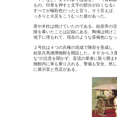
もの。印章を押すと文字の部分が白くなる）
すべてが極彩色だったと言う。そう言えば、
っきりと火災をこうむった後があった。
蓆や木柱は焼けていたのである。始皇帝の没
陵を暴いたことは記録にある。陶俑は焼けこ
地下に埋もれて、現在のような茶褐色になっ
２号抗は４つの兵種の混成で陣容を形成し、
始皇兵馬俑博物館を開設した。８６′から３
な”の注意を聞かず、盲流の業者に取り囲ま
物館内に車も乗り入れる、警備も安全。然し
に展示室と売店がある。