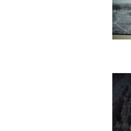
兵馬俑発掘