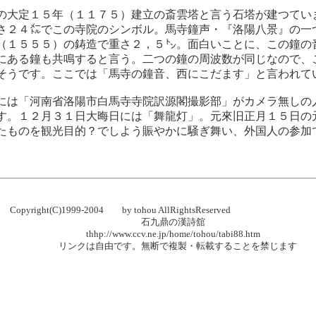
の大定１５年（１１７５）建立の斎雲塔と言う石塔が建つてい
さ２４㍍でこの寺院のシンボル。馬寺鐘声・『洛陽八景』の一
（１５５５）の鋳造で重さ２，５㌧。面白いことに、この鐘の
にある鐘も共鳴すると言う。二つの鐘の周波数が同じなので、
そうです。ここでは「馬寺の鐘音、西にこだます」と言われて
には「河南省洛陽市白馬寺寺院訳源閣撮影部」がカメラ無しの
す。１２月３１日大晦日には「舞龍灯」。元來旧正月１５日の
たものを観光目的？でしよう賑やかに騒ぎ舞い、外国人の参加
Copyright(C)1999-2004 by tohou AllRightsReserved
九鼎の漢詩舘
www.ccv.ne.jp/home/tohou/tabi88.htm
自由です。無断で複製・転載することを禁じます