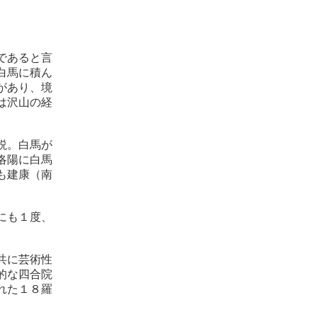
であると言
白馬に積ん
があり、境
は沢山の経
説。白馬が
洛陽に白馬
も建康（南
にも１度、
共に芸術性
的な四合院
れた１８羅