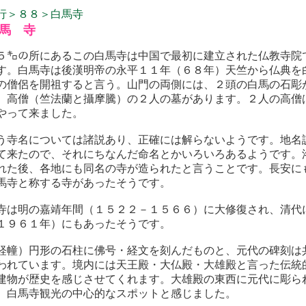
行＞８８＞白馬寺
馬 寺
５㌔の所にあるこの白馬寺は中国で最初に建立された仏教寺院
す。白馬寺は後漢明帝の永平１１年（６８年）天竺から仏典を
の僧侶を開祖すると言う。山門の両側には、２頭の白馬の石彫
、高僧（竺法蘭と攝摩騰）の２人の墓があります。２人の高僧
やって来ました。
う寺名については諸説あり、正確には解らないようです。地名
て来たので、それにちなんだ命名とかいろいろあるようです。
れた後、各地にも同名の寺が造られたと言うことです。長安に
馬寺と称する寺があったそうです。
寺は明の嘉靖年間（１５２２－１５６６）に大修復され、清代
１９６１年）にもあったそうです。
経幢）円形の石柱に佛号・経文を刻んだものと、元代の碑刻は
われています。境内には天王殿・大仏殿・大雄殿と言った伝統
建物が歴史を感じさせてくれます。大雄殿の東西に元代に彫ら
、白馬寺観光の中心的なスポットと感じました。