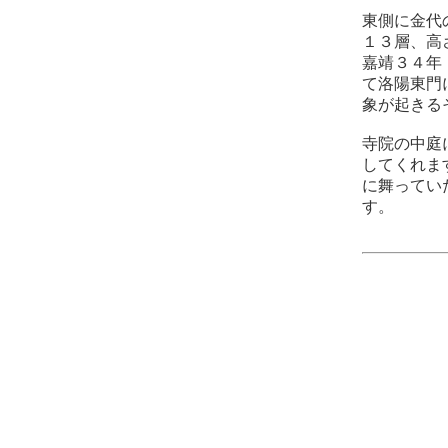
東側に金代
１３層、高
嘉靖３４年
て洛陽東門
象が起きる
寺院の中庭
してくれま
に舞ってい
す。
石
thhp://
リンクは