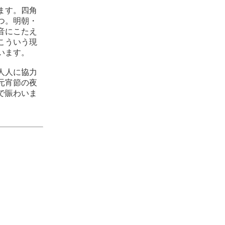
ます。四角
つ。明朝・
音にこたえ
こういう現
います。
人人に協力
元宵節の夜
で賑わいま