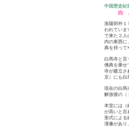
中国歴史紀
白 
洛陽郊外１
われていま
で来た２人
内の東西に
典を持って
白馬寺と言
佛典を乗せ
寺が建立さ
京）にも白
現在の白馬
解放後の（
本堂には（
が高いと言
形式による
漢像があり