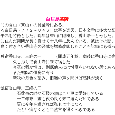
白居易
墓陵
龍門の香山（東山）の琵琶峰にある。
ある白居易（７７２－８４６）は字を楽天。日本文学に多大な
は平易を特徴とした。晩年は香山に隠棲し、香山居士と号した
陽に住んだ期間が長く併せて十八年に及んでいる。彼はその閒
も良く付き合い香山寺の経蔵を増修改飾したことも記録にも残
独宿香山寺。三絶の一
（開成五年秋、病後に香山寺に
寺 久しぶりで香山寺に来て宿した
 今夜の我が情は、到底他人には忖度をいれない所であ
宿 また暢師の僧房に有り
 新秋の月色を望み、旧灘の声を聞けば感興が湧く
独宿香山寺。三絶の二
頭 石盆泉の畔や石楼の頭はこと更に愛好している
游 十二年來 晝も夜の良く来て遊んだ所である
十 更に今年を過ぎれば私も七十になる
休 たとい病なくとも当然官を退くべきである