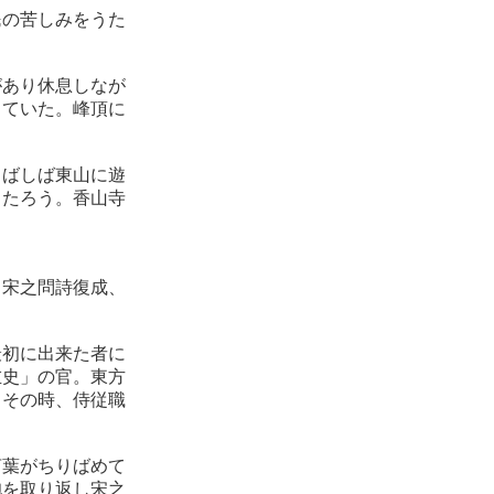
民の苦しみをうた
があり休息しなが
っていた。峰頂に
しばしば東山に遊
ったろう。香山寺
、宋之問詩復成、
最初に出来た者に
左史」の官。東方
、その時、侍従職
言葉がちりばめて
袍を取り返し宋之