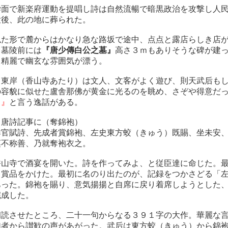
学面で新楽府運動を提唱し詩は自然流暢で暗黒政治を攻撃し人
没後、此の地に葬られた。
似た形で麓からはかなり急な路坂で途中、点点と露店らしき店
。墓陵前には
『唐少傳白公之墓』
高さ３ｍもありそうな碑が建
、精麗で幽玄な雰囲気が漂う。
、東岸（香山寺あたり）は文人、文客がよく遊び、則天武后も
の容貌に似せた盧舎那佛が黄金に光るのを眺め、さぞや得意だ
う』
と言う逸話がある。
詩記事に（奪錦袍）
群官賦詩、先成者賞錦袍、左史東方蛟（きゅう）既賜、坐未安
莫不称善、乃就奪袍衣之。
香山寺で酒宴を開いた。詩を作ってみよ、と従臣達に命じた。
と賞品をかけた。最初に名のり出たのが、記録をつかさどる「
あった。錦袍を賜り、意気揚揚と自席に戻り着席しようとした
完成した。
朗読させたところ、二十一句からなる３９１字の大作。華麗な
加者から讃歓の声があがった。武后は東方蛟（きゅう）から錦