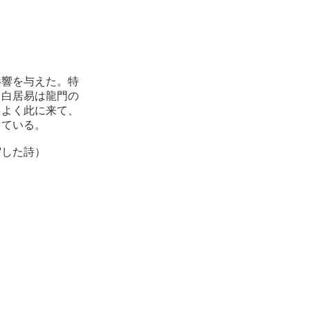
影響を与えた。特
。白居易は龍門の
、よく此に来て、
っている。
宿した詩）
る