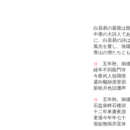
白居易の墓陵は
中唐の大詩人で
に、白居易の詩
風光を愛し、洛
香山の僧たちと
☆
五年秋。病後
経年不到龍門
今夜何人知我情
還向暢師房里
新秋月色旧灘声
☆
五年秋。病後
石盆泉畔石楼
十二年來晝夜
更過今年年七
假如無病亦宜