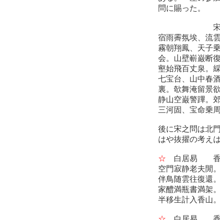
問に賜った。
宋之問
宿雨霽氛埃、流
霧朝翔鳳、天子
会。山壁嶄巌断
壑始飛百丈泉。
七宝台、山中春
裏。欹舞淹留景
静山空巌警蹕。
三河固、宝命乗
後に宋之問は北
はや抜擢の考え
☆
白居易 香
空門寂静老夫閒
伴鳥随雲往復還
家醴満瓶書満架
半移生計入香山
☆
白居易 香