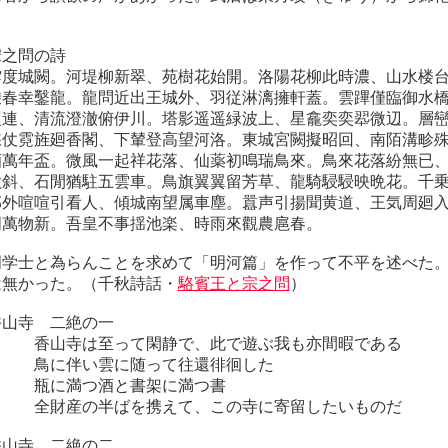
の詩
雲度城闕。河堤柳新翠、苑樹花始開。洛陽花柳此時濃、山水楼
乗春幸鑿龍。龍問近出王城外、羽従淋漓擁軒蓋。雲蹕僅臨御水
復連、清流澄澈俯伊川。塔影遥遥緑波上、星龕奕奕翆微辺。層
綵仗霓旌廻香閣、下輦登高望河洛。東城宮闕擬昭回、南陌溝畛
酒萬年盃。微風一起祥花落、仙薬初鳴瑞鳥來。鳥來花落紛無已
欲斜、石閒猶駐五雲車。鳥旗翼翼留芳草、龍騎駸駸映晩花。千
郊外喧喧引看人、傾城南望属車塵。囂声引揚聞黄道、王気周廻
周萬物新。吾皇不事揺池楽、時雨來觀農扈春。
門学士と為らんことを求めて「明河篇」を作って不平を述べた
は無かった。（千秋詩話・
駱賓王と宗之問
）
山寺 二絶の一
。 香山寺は至って閑静で、此で遊ぶ我も亦間暇である
。 鳥に伴い雲に随って往還徘徊した
。 瓶に満つ酒と書架に満つ書
。 全財産の半ばを携えて、この寺に寄留したいものだ
山寺 二絶の二