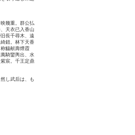
台映幾重。群公払
橋、天衣已入香山
巒旧長千尋木、遠
殊綺錯。林下天香
、称觴献壽煙霞
乗萬騎鑾輿出、水
入紫宸。千王定鼎
。然し武后は、も