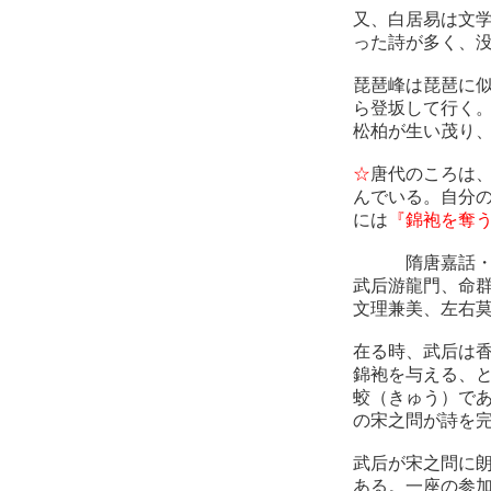
又、白居易は文
った詩が多く、
琵琶峰は琵琶に
ら登坂して行く
松柏が生い茂り
☆
唐代のころは
んでいる。自分
には
『錦袍を奪
隋唐嘉話・唐
武后游龍門、命
文理兼美、左右
在る時、武后は
錦袍を与える、
蛟（きゅう）で
の宋之問が詩を
武后が宋之問に
ある。一座の参