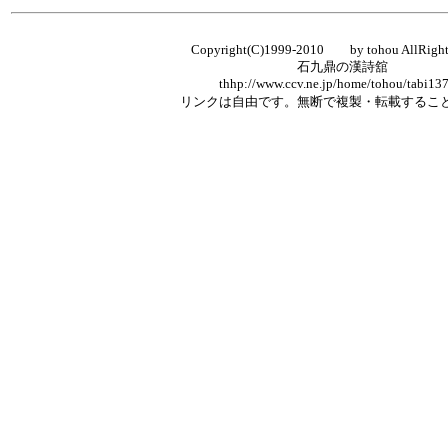
Copyright(C)1999-2010 by tohou AllRight
石九鼎の漢詩舘
thhp://www.ccv.ne.jp/home/tohou/tabi13
リンクは自由です。無断で複製・転載することを