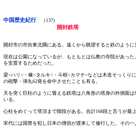
中国歴史紀行
（137)
開封鉄塔
開封市の市街東北隅にある。遠くから眺望すると鉄のように見
現在は公園になっているが、もともとは仏教の寺院があった
を安置するためだった。
梁<ハリ>・椽<タルキ>・斗框<カマチ>などは木造そっくりに
の砲撃・弾丸62発を命中させたことも有る。
天を突く巨柱のように聳える鉄塔は八角形の塔身の外側面は
いる。
心柱をめぐって塔頂まで階段がある。合計168段と言うが
宋代には国禁を犯し日本の僧侶が渡来して修行した。その一人