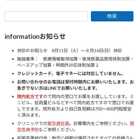
検索
informationお知らせ
休診のお知らせ 8月11日（火）～８月16日(日）休診
施設基準： 医療情報取得加算・後発医薬品使用体制加算・
ベースアップ加算・時間外対応体制加算１
クレジットカード、電子マネーには対応していません。
お問い合わせのお電話は受付時間内にお願いいたします。お
急ぎでない方はLINEで
お願いいたします。
院内処方です
ので院内の窓口でお薬をお渡ししています。ミ
ニピル、低用量ピルなどすべて院内処方ですので窓口でお渡
しできます。院外処方より自己負担額は700～800円程度安
く済みます。
クリニックでの
緊急避妊薬
。診療案内をご参照ください。
緊
急性病予防
もご参照ください。
妊娠支援給付金：胎児心拍動が確認されたすべての妊婦さん