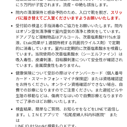
に５万円が子宮されます。流産・中絶も該当します。
院内の清潔保持と感染予防のため、入口で靴を脱ぎ、
スリッ
パに履き替えてご入室くださいますようお願いいたします
。
受付前の検温と手指消毒のご協力をお願いいたします。院内
はオゾン空気清浄機で室内空気の清浄と換気をしています。
ドアノブなど接触物品はアルコール、次亜塩素酸ﾅﾄﾘｳﾑ水溶
液、Etak(効果が１週間持続する抗菌抗ウイルス剤）で定期
的に消毒しています。室内は定期的に次亜塩素酸水を噴霧し
ています。当院使用の次亜塩素酸水（シーエルファイン）は
吸入毒性、皮膚刺激、目粘膜刺激について安全性が確認され
ています。金属腐食性もありません。
健康保険について受診の際はマイナンバーカード（個人番号
カード・スマートフォン・マイナ保険証）または資格確認証
をお持ちください。オンライン資格確認ができない場合、自
費での診療になりますのでご注意ください。また避妊ピルや
生理の移動などは、傷病でなはいので自費診療となりますの
でご了承のほどお願いいたします。
検査結果、簡単なご質問、お知らせをなどをLINEで返信し
ます。ＬＩＮＥアプリで ”松尾産婦人科内科医院” また
は
LINE ID 815htdkf 検索もＯＫです。