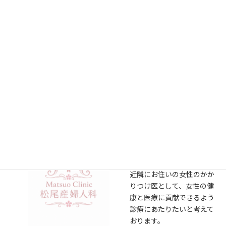
松尾産婦人科内科医院
横川駅から徒歩5分 183号線三篠1丁目バス停 徒歩1分
松尾産婦人科内科医院は女
性のためのクリニックで
す。
産婦人科、泌尿器科、一般
内科の外来診療女性専門ク
リニックです。
近隣にお住いの女性のかか
りつけ医として、女性の健
康と医療に貢献できるよう
診療にあたりたいと考えて
おります。